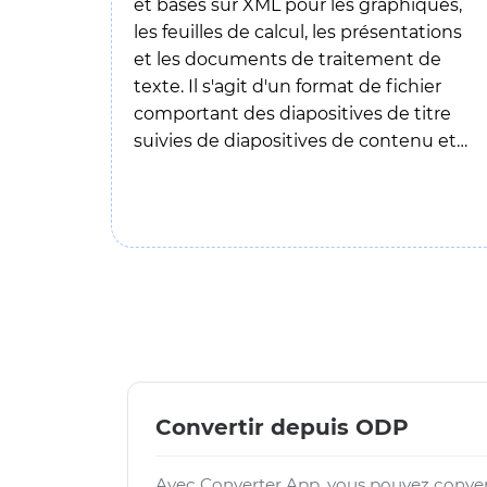
et basés sur XML pour les graphiques,
les feuilles de calcul, les présentations
et les documents de traitement de
texte. Il s'agit d'un format de fichier
comportant des diapositives de titre
suivies de diapositives de contenu et
pouvant contenir des images, du
contenu multimédia, des diaporamas,
des présentations commerciales, etc.
Vous pouvez enregistrer un fichier ODP
en tant que fichier PowerPoint (.ppt), ce
qui signifie que Apache Open Office et
OpenOffice.org dans les appareils
MacOS, Windows et Linux peuvent
l'ouvrir.
Convertir depuis ODP
Avec Converter App, vous pouvez convert