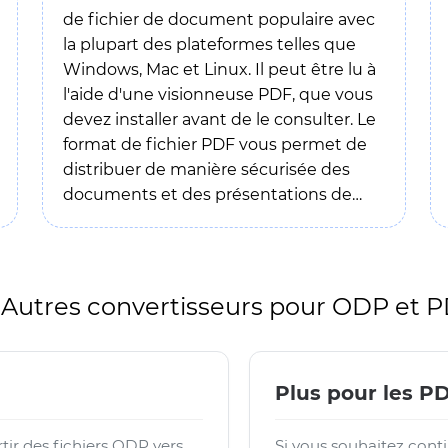
de fichier de document populaire avec
la plupart des plateformes telles que
Windows, Mac et Linux. Il peut être lu à
l'aide d'une visionneuse PDF, que vous
devez installer avant de le consulter. Le
format de fichier PDF vous permet de
distribuer de manière sécurisée des
documents et des présentations de
manière universelle. Avec un format
PDF, vous pouvez préserver la structure
du contenu tout en le partageant avec
le plus grand nombre de personnes
Autres convertisseurs pour ODP et 
possible.
Plus pour les P
ir des fichiers ODP vers
Si vous souhaitez conti