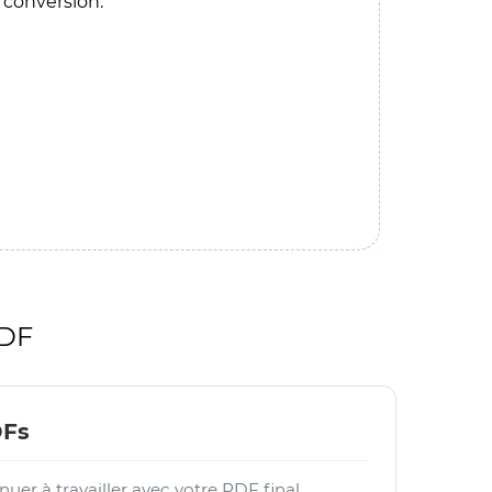
conversion.
PDF
DFs
nuer à travailler avec votre PDF final,