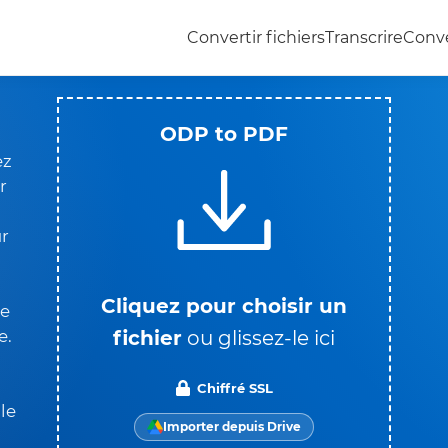
Convertir fichiers
Transcrire
Conve
ODP to PDF
ez
r
ur
Cliquez pour choisir un
ue
fichier
ou glissez-le ici
e.
Chiffré SSL
le
Importer depuis Drive