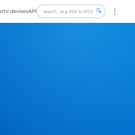
🔍
rtir devises
API