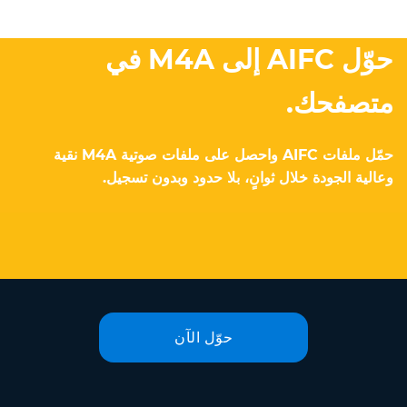
حوّل AIFC إلى M4A في
متصفحك.
حمّل ملفات AIFC واحصل على ملفات صوتية M4A نقية
وعالية الجودة خلال ثوانٍ، بلا حدود وبدون تسجيل.
حوّل الآن