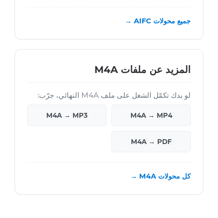
جميع محولات AIFC →
المزيد عن ملفات M4A
لو بدك تكمّل الشغل على ملف M4A النهائي، جرّب:
M4A → MP3
M4A → MP4
M4A → PDF
كل محولات M4A →