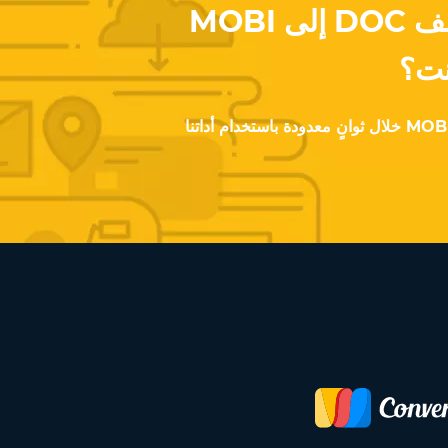
هل تريد تحويل ملف DOC إلى MOBI
نت؟
حوّل أي ملف DOC إلى صيغة MOBI خلال ثوانٍ معدودة باستخدام أداتنا