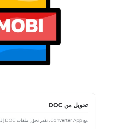
تحويل من DOC
مع Converter App، تقدر تحوّل ملفات DOC إلى تنسيقات كثيرة أخرى: