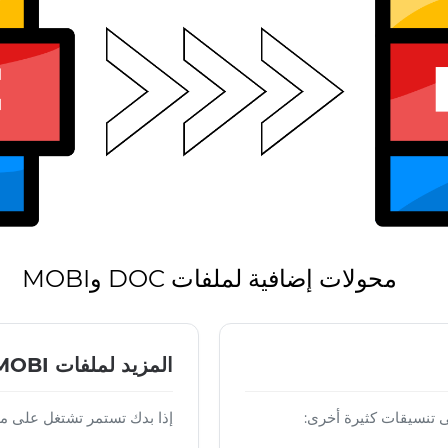
محولات إضافية لملفات DOC وMOBI
المزيد لملفات MOBI
إذا بدك تستمر تشتغل على ملف MOBI النهائي، ج