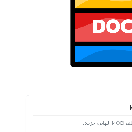
رّب: .