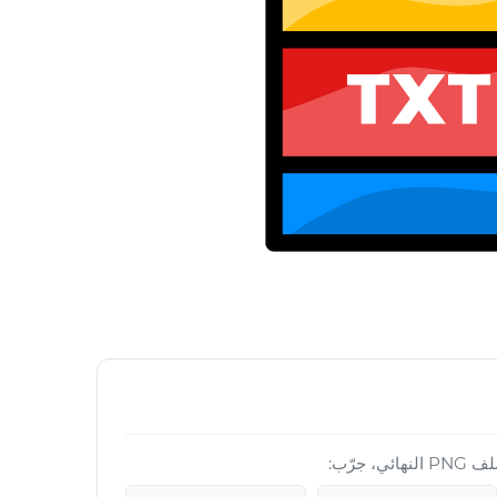
 جرّب: