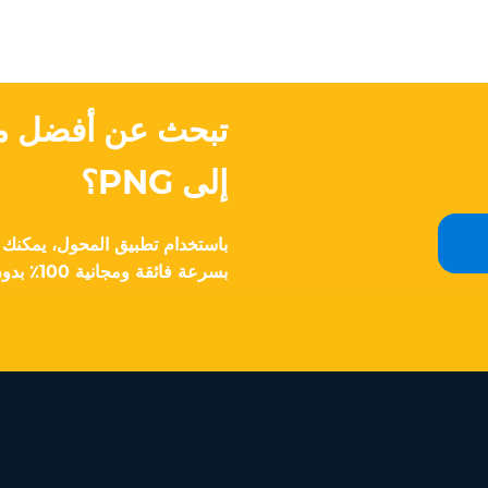
إلى PNG؟
بسرعة فائقة ومجانية 100٪ بدون أي تكاليف خفية.