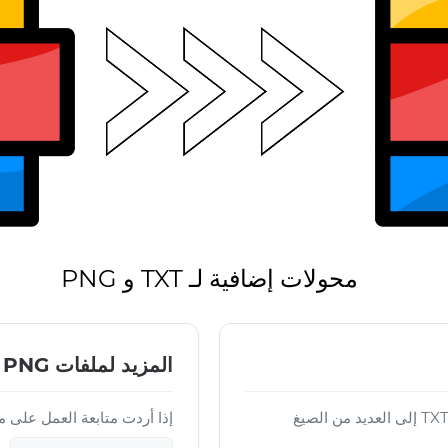
محولات إضافية لـ TXT و PNG
المزيد لملفات PNG
باستخدام Converter App يمكنك تحويل ملفات TXT إلى العديد من الصيغ
إذا أردت متابعة العمل على ملف PNG النهائي،