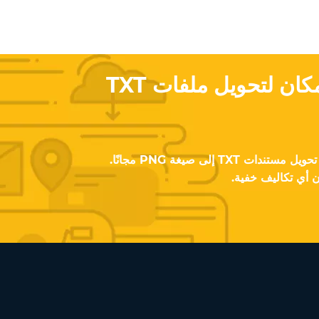
تبحث عن أفضل مكان لتحويل ملفات TXT
باستخدام تطبيق المحول، يمكنك تحويل مستندات TXT إلى صيغة PNG مجانًا.