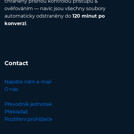
chráněny přísnou kontrolou přístupu &
ověřováním — navíc jsou všechny soubory
automaticky odstraněny do
120 minut po
konverzi
.
Contact
Napište nám e-mail
O nás
Převodník jednotek
Překladač
Rozšíření prohlížeče