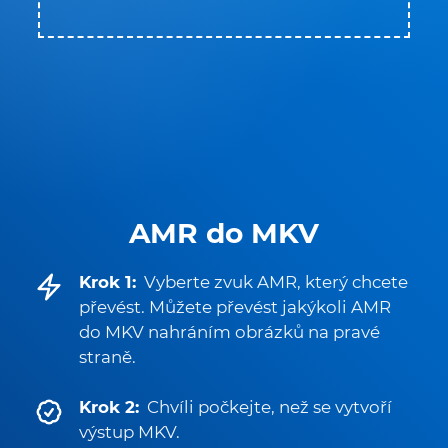
AMR do MKV
Krok 1:
Vyberte zvuk AMR, který chcete
převést. Můžete převést jakýkoli AMR
do MKV nahráním obrázků na pravé
straně.
Krok 2:
Chvíli počkejte, než se vytvoří
výstup MKV.