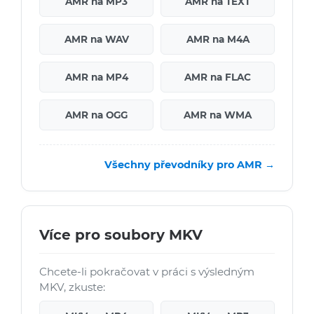
AMR na MP3
AMR na TEXT
AMR na WAV
AMR na M4A
AMR na MP4
AMR na FLAC
AMR na OGG
AMR na WMA
Všechny převodníky pro AMR →
Více pro soubory MKV
Chcete-li pokračovat v práci s výsledným
MKV, zkuste: