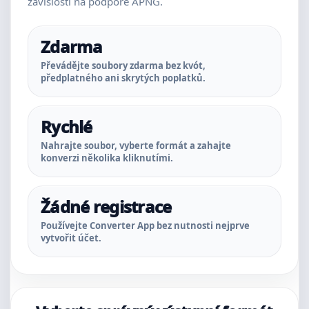
závislosti na podpoře APNG.
Zdarma
Převádějte soubory zdarma bez kvót,
předplatného ani skrytých poplatků.
Rychlé
Nahrajte soubor, vyberte formát a zahajte
konverzi několika kliknutími.
Žádné registrace
Používejte Converter App bez nutnosti nejprve
vytvořit účet.