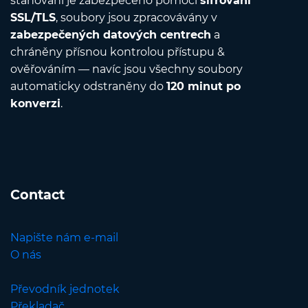
stahování je zabezpečeno pomocí
šifrování
SSL/TLS
, soubory jsou zpracovávány v
zabezpečených datových centrech
a
chráněny přísnou kontrolou přístupu &
ověřováním — navíc jsou všechny soubory
automaticky odstraněny do
120 minut po
konverzi
.
Contact
Napište nám e-mail
O nás
Převodník jednotek
Překladač