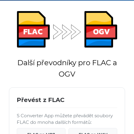
Další převodníky pro FLAC a
OGV
Převést z FLAC
S Converter App můžete převádět soubory
FLAC do mnoha dalších formátů: