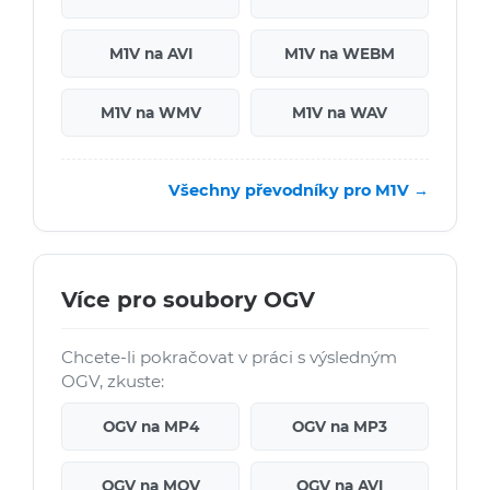
M1V na AVI
M1V na WEBM
M1V na WMV
M1V na WAV
Všechny převodníky pro M1V →
Více pro soubory OGV
Chcete-li pokračovat v práci s výsledným
OGV, zkuste:
OGV na MP4
OGV na MP3
OGV na MOV
OGV na AVI