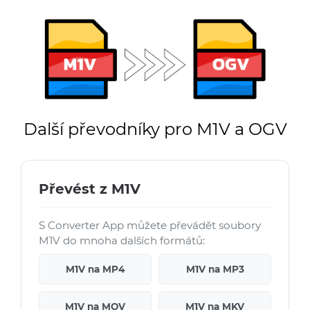
Další převodníky pro M1V a OGV
Převést z M1V
S Converter App můžete převádět soubory
M1V do mnoha dalších formátů:
M1V na MP4
M1V na MP3
M1V na MOV
M1V na MKV