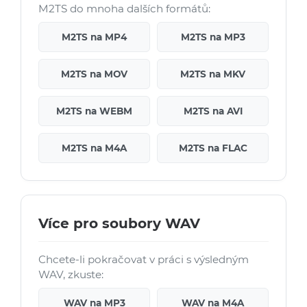
M2TS do mnoha dalších formátů:
M2TS na MP4
M2TS na MP3
M2TS na MOV
M2TS na MKV
M2TS na WEBM
M2TS na AVI
M2TS na M4A
M2TS na FLAC
Více pro soubory WAV
Chcete-li pokračovat v práci s výsledným
WAV, zkuste:
WAV na MP3
WAV na M4A