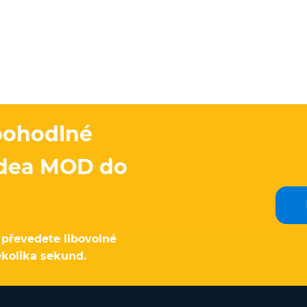
 pohodlné
videa MOD do
převedete libovolné
kolika sekund.