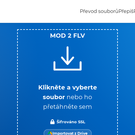
Převod souborů
Přepiš
MOD 2 FLV
Klikněte a vyberte
soubor
nebo ho
přetáhněte sem
Šifrováno SSL
Importovat z Drive