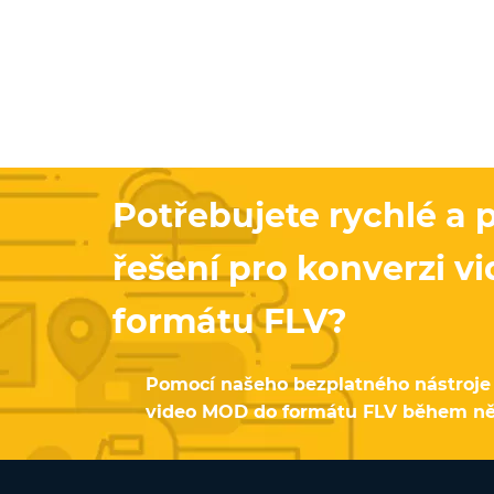
Potřebujete rychlé a
řešení pro konverzi 
formátu FLV?
Pomocí našeho bezplatného nástroje 
video MOD do formátu FLV během ně