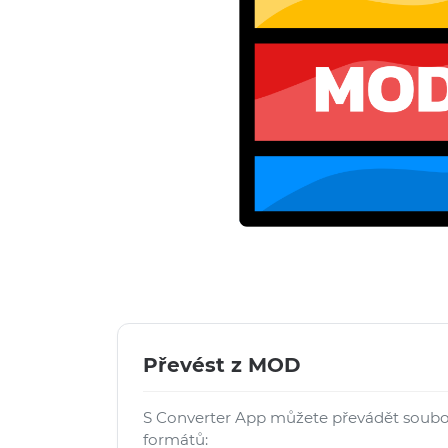
Převést z MOD
S Converter App můžete převádět soub
formátů: