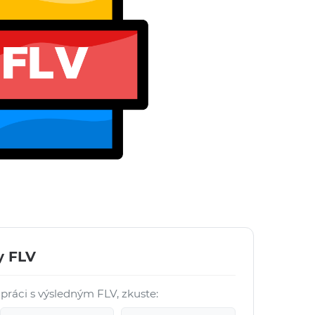
y FLV
práci s výsledným FLV, zkuste: