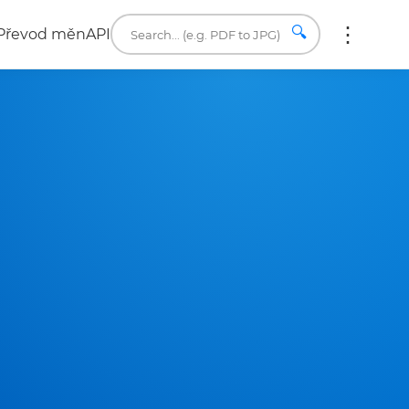
🔍
Převod měn
API