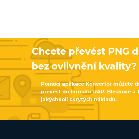
Chcete převést PNG d
bez ovlivnění kvality?
Pomocí aplikace Konvertor můžete
převést do formátu RAR. Bleskově a
jakýchkoli skrytých nákladů.