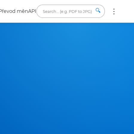
🔍
Převod měn
API