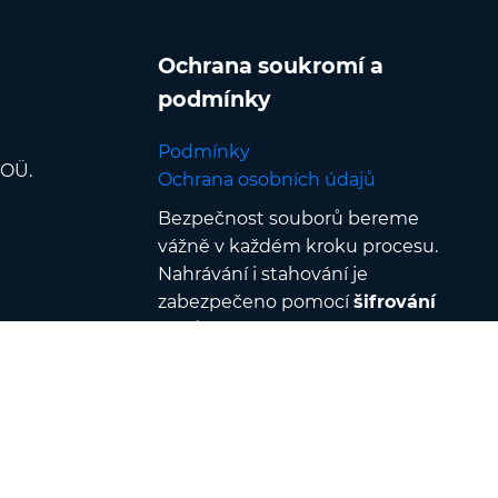
Ochrana soukromí a
podmínky
Podmínky
 OÜ.
Ochrana osobních údajů
Bezpečnost souborů bereme
vážně v každém kroku procesu.
Nahrávání i stahování je
zabezpečeno pomocí
šifrování
SSL/TLS
, soubory jsou
zpracovávány v
zabezpečených
datových centrech
a chráněny
přísnou kontrolou přístupu &
ověřováním — navíc jsou
všechny soubory automaticky
odstraněny do
120 minut po