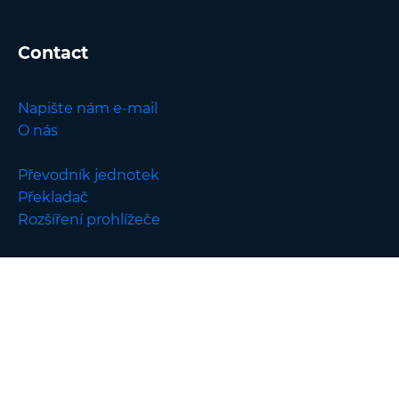
Contact
Napište nám e-mail
O nás
Převodník jednotek
Překladač
Rozšíření prohlížeče
English