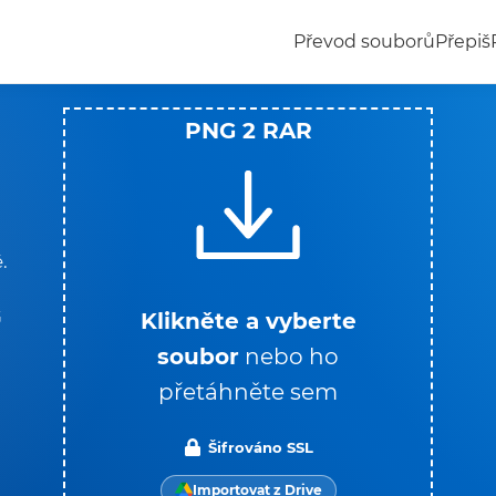
Převod souborů
Přepiš
PNG 2 RAR
.
G
Klikněte a vyberte
soubor
nebo ho
přetáhněte sem
Šifrováno SSL
Importovat z Drive