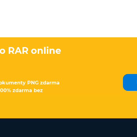
o RAR online
 dokumenty PNG zdarma
 100% zdarma bez