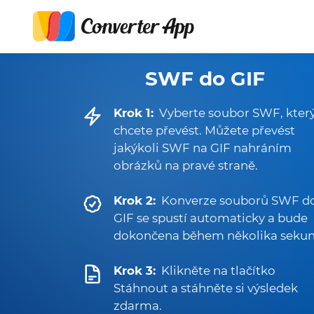
SWF do GIF
Krok 1:
Vyberte soubor SWF, kter
chcete převést. Můžete převést
jakýkoli SWF na GIF nahráním
obrázků na pravé straně.
Krok 2:
Konverze souborů SWF d
GIF se spustí automaticky a bude
dokončena během několika sekun
Krok 3:
Klikněte na tlačítko
Stáhnout a stáhněte si výsledek
zdarma.