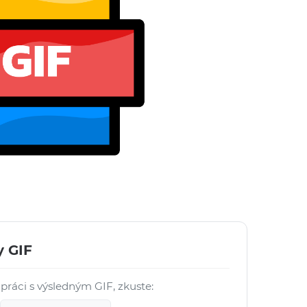
y GIF
práci s výsledným GIF, zkuste: