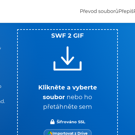
Převod souborů
Přepiš
SWF 2 GIF
ý
o
Klikněte a vyberte
soubor
nebo ho
d.
přetáhněte sem
Šifrováno SSL
Importovat z Drive