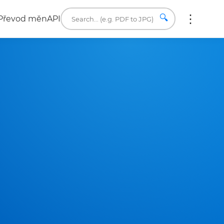
🔍
Převod měn
API