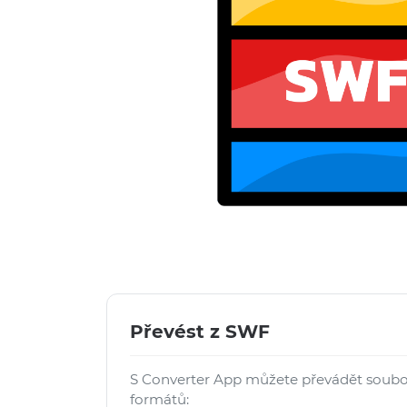
Převést z SWF
S Converter App můžete převádět soub
formátů: