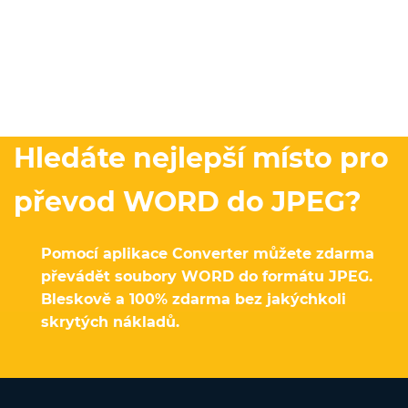
Hledáte nejlepší místo pro
převod WORD do JPEG?
Pomocí aplikace Converter můžete zdarma
převádět soubory WORD do formátu JPEG.
Bleskově a 100% zdarma bez jakýchkoli
skrytých nákladů.