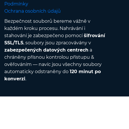
Podmínky
Ochrana osobních údajů
Bezpečnost souborů bereme vážně v
každém kroku procesu. Nahrávání i
stahování je zabezpečeno pomocí
šifrování
SSL/TLS
, soubory jsou zpracovávány v
zabezpečených datových centrech
a
chráněny přísnou kontrolou přístupu &
ověřováním — navíc jsou všechny soubory
automaticky odstraněny do
120 minut po
konverzi
.
Contact