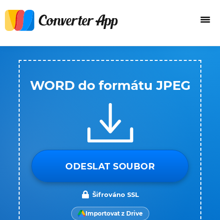
WORD do formátu JPEG
ODESLAT SOUBOR
Šifrováno SSL
Importovat z Drive