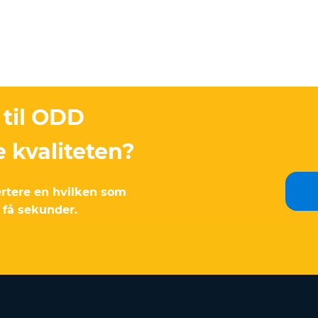
 til ODD
e kvaliteten?
ertere en hvilken som
 få sekunder.