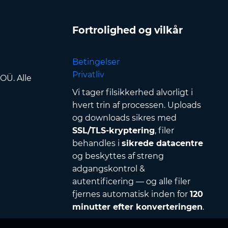
Fortrolighed og vilkår
Betingelser
Privatliv
OÜ. Alle
Vi tager filsikkerhed alvorligt i
hvert trin af processen. Uploads
og downloads sikres med
SSL/TLS-kryptering
, filer
behandles i
sikrede datacentre
og beskyttes af streng
adgangskontrol &
autentificering — og alle filer
fjernes automatisk inden for
120
minutter efter konverteringen
.