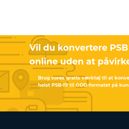
Vil du konvertere PSB
online uden at påvirk
Brug vores gratis værktøj til at konv
helst PSB-fil til ODD-formatet på kun