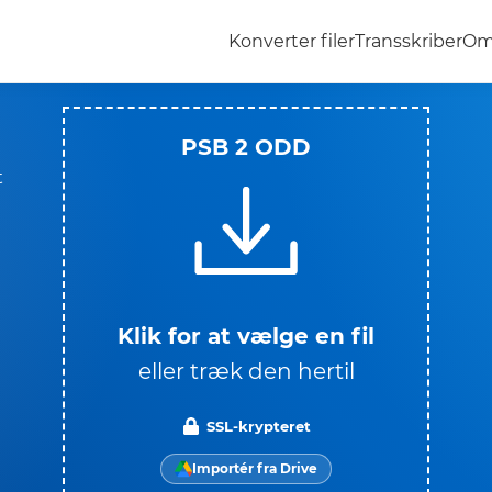
Konverter filer
Transskriber
Om
PSB 2 ODD
t
Klik for at vælge en fil
n
eller træk den hertil
SSL-krypteret
Importér fra Drive