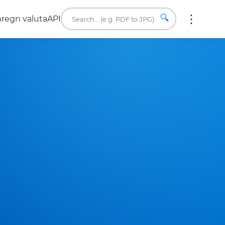
🔍
regn valuta
API