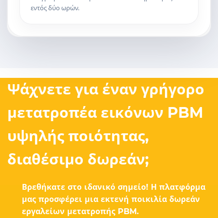
εντός δύο ωρών.
Ψάχνετε για έναν γρήγορο
μετατροπέα εικόνων PBM
υψηλής ποιότητας,
διαθέσιμο δωρεάν;
Βρεθήκατε στο ιδανικό σημείο! Η πλατφόρμα
μας προσφέρει μια εκτενή ποικιλία δωρεάν
εργαλείων μετατροπής PBM.