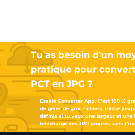
Tu as besoin d'un moy
pratique pour conver
PCT en JPG ?
Essaie Converter App. C'est 100 % gra
de gérer de gros fichiers. Glisse jus
définis si tu veux une largeur et une
télécharge des JPG propres sans t'ins