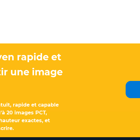
en rapide et
tir une image
tuit, rapide et capable
qu'à 20 images PCT,
 hauteur exactes, et
crire.