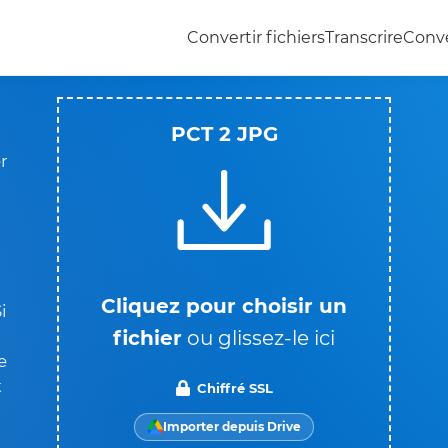
Convertir fichiers
Transcrire
Conve
PCT 2 JPG
er
Cliquez pour choisir un
i
fichier
ou glissez-le ici
e
t
Chiffré SSL
Importer depuis Drive