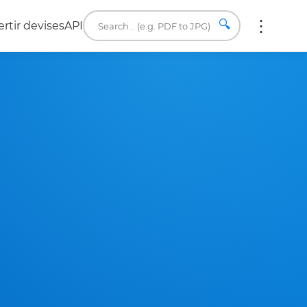
🔍
rtir devises
API