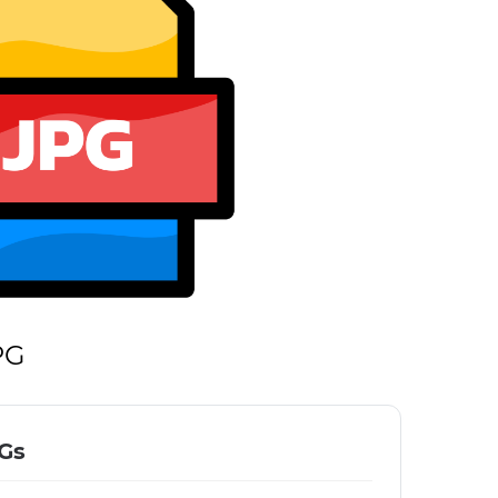
PG
PGs