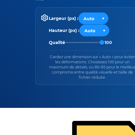
Largeur (px) :
Hauteur (px) :
Qualité
100
Gardez une dimension sur « Auto » pour éviter
les déformations. Choisissez 100 pour un
maximum de détails, ou 85–95 pour le meilleu
compromis entre qualité visuelle et taille de
fichier réduite.