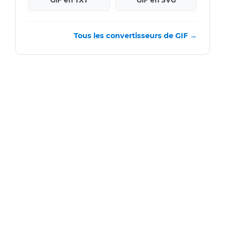
GIF en TXT
GIF en SVG
Tous les convertisseurs de GIF →