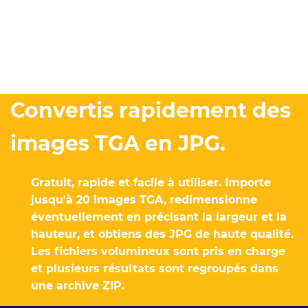
Convertis rapidement des
images TGA en JPG.
Gratuit, rapide et facile à utiliser. Importe
jusqu'à 20 images TGA, redimensionne
éventuellement en précisant la largeur et la
hauteur, et obtiens des JPG de haute qualité.
Les fichiers volumineux sont pris en charge
et plusieurs résultats sont regroupés dans
une archive ZIP.