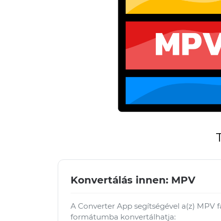
Konvertálás innen: MPV
A Converter App segítségével a(z) MPV 
formátumba konvertálhatja: