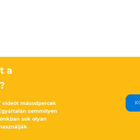
t a
?
K
 videót másodpercek
 Egyáltalán semmilyen
ítónkban sok olyan
 használják