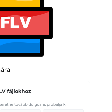
mára
LV fájlokhoz
szeretne tovább dolgozni, próbálja ki: