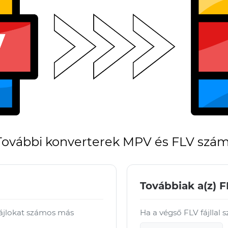
További konverterek MPV és FLV szá
Továbbiak a(z) F
fájlokat számos más
Ha a végső FLV fájllal 