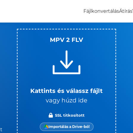
Fájlkonvertálás
Átírás
MPV 2 FLV
Kattints és válassz fájlt
vagy húzd ide
SSL titkosított
Importálás a Drive-ból
t