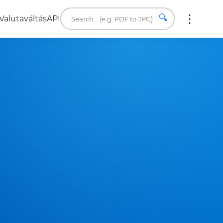
🔍
Valutaváltás
API