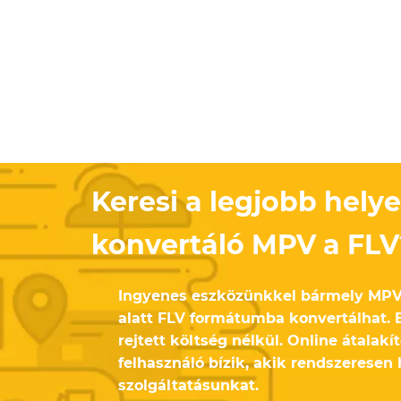
Keresi a legjobb helye
konvertáló MPV a FLV
Ingyenes eszközünkkel bármely MPV
alatt FLV formátumba konvertálhat.
rejtett költség nélkül. Online átalak
felhasználó bízik, akik rendszeresen
szolgáltatásunkat.