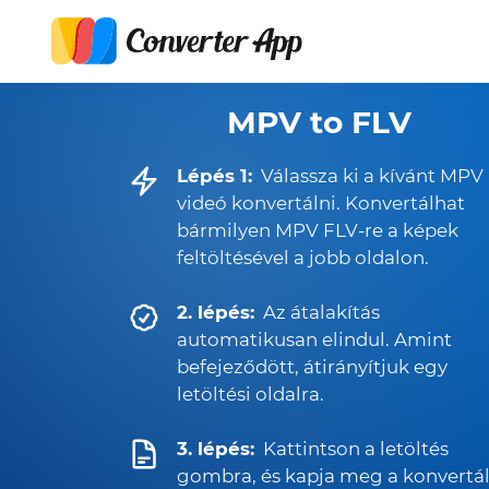
MPV to FLV
Lépés 1:
Válassza ki a kívánt MPV
videó konvertálni. Konvertálhat
bármilyen MPV FLV-re a képek
feltöltésével a jobb oldalon.
2. lépés:
Az átalakítás
automatikusan elindul. Amint
befejeződött, átirányítjuk egy
letöltési oldalra.
3. lépés:
Kattintson a letöltés
gombra, és kapja meg a konvertál