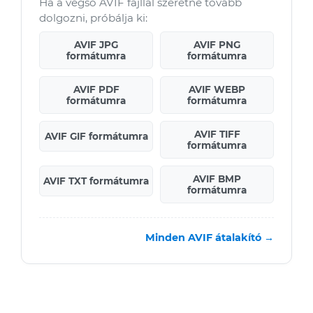
Ha a végső AVIF fájllal szeretne tovább
dolgozni, próbálja ki:
AVIF JPG
AVIF PNG
formátumra
formátumra
AVIF PDF
AVIF WEBP
formátumra
formátumra
AVIF TIFF
AVIF GIF formátumra
formátumra
AVIF BMP
AVIF TXT formátumra
formátumra
Minden AVIF átalakító →