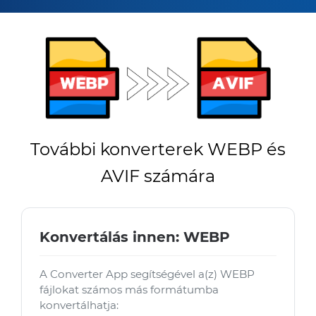
További konverterek WEBP és
AVIF számára
Konvertálás innen: WEBP
A Converter App segítségével a(z) WEBP
fájlokat számos más formátumba
konvertálhatja: