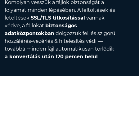
Komolyan vesszük a fájlok biztonságát a
folyamat minden lépésében. A feltöltések és
letöltések
SSL/TLS titkosítással
vannak
védve, a fájlokat
biztonságos
adatközpontokban
dolgozzuk fel, és szigorú
hozzáférés-vezérlés & hitelesítés védi —
továbbá minden fájl automatikusan törlődik
a konvertálás után 120 percen belül
.
Contact
Írjon nekünk e-mailt
Rólunk