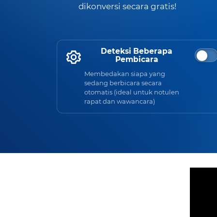
dikonversi secara gratis!
Deteksi Beberapa
Pembicara
Membedakan siapa yang
sedang berbicara secara
otomatis (ideal untuk notulen
rapat dan wawancara)