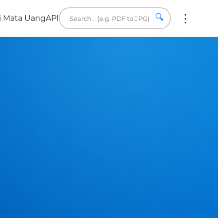
🔍
i Mata Uang
API