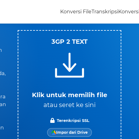
Konversi File
Transkripsi
Konvers
3GP 2 TEXT
n
da,
Klik untuk memilih file
ara
atau seret ke sini
kan
Terenkripsi SSL
an
Impor dari Drive