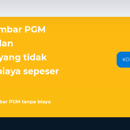
ambar PGM
dan
yang tidak
KO
iaya sepeser
bar PGM tanpa biaya