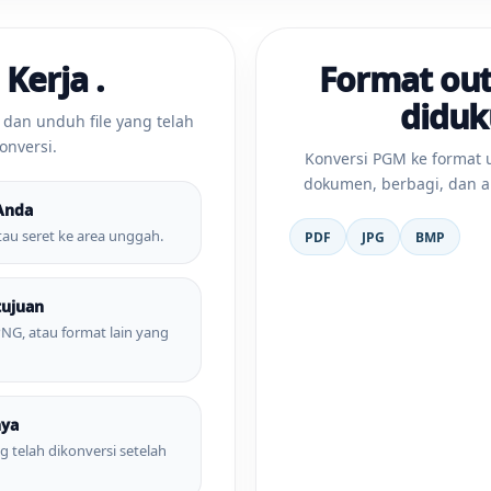
 Kerja .
Format ou
didu
 dan unduh file yang telah
onversi.
Konversi PGM ke format
dokumen, berbagi, dan al
Anda
atau seret ke area unggah.
PDF
JPG
BMP
tujuan
 PNG, atau format lain yang
nya
g telah dikonversi setelah