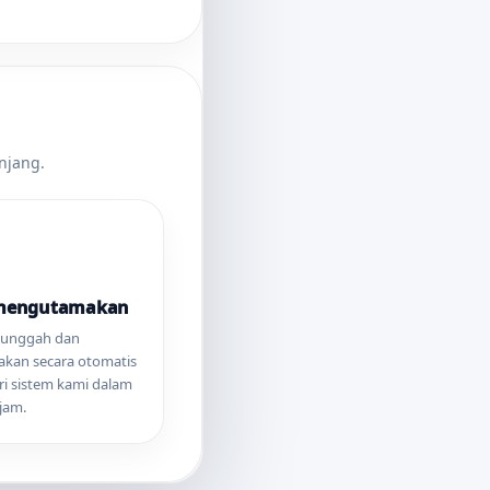
njang.
-mengutamakan
diunggah dan
 akan secara otomatis
ri sistem kami dalam
jam.