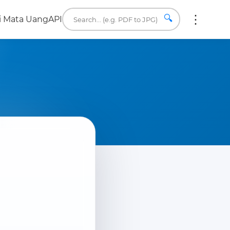
🔍
i Mata Uang
API