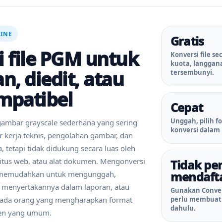
LINE
Gratis
i file PGM untuk
Konversi file se
kuota, langgana
n, diedit, atau
tersembunyi.
mpatibel
Cepat
Unggah, pilih f
ambar grayscale sederhana yang sering
konversi dalam 
 kerja teknis, pengolahan gambar, dan
, tetapi tidak didukung secara luas oleh
, situs web, atau alat dokumen. Mengonversi
Tidak per
mendaft
memudahkan untuk mengunggah,
 menyertakannya dalam laporan, atau
Gunakan Conver
da orang yang mengharapkan format
perlu membuat 
dahulu.
en yang umum.