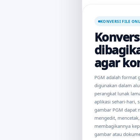
KONVERSI FILE ON
Konvers
dibagika
agar ko
PGM adalah format g
digunakan dalam alur
perangkat lunak lama
aplikasi sehari-hari
gambar PGM dapat 
mengedit, mencetak,
membagikannya kepa
gambar atau dokum