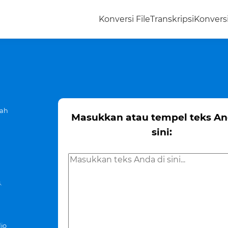
Konversi File
Transkripsi
Konvers
gah
Masukkan atau tempel teks An
sini:
.
io