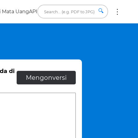
🔍
i Mata Uang
API
da di
Mengonversi