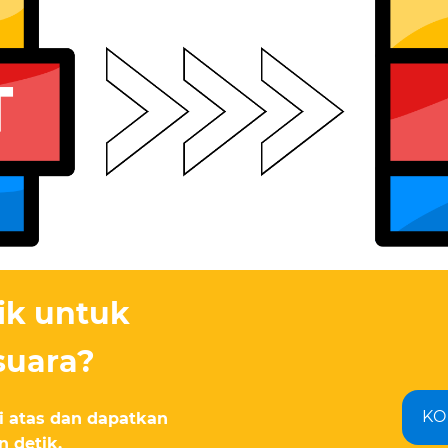
ik untuk
suara?
KO
di atas dan dapatkan
n detik.