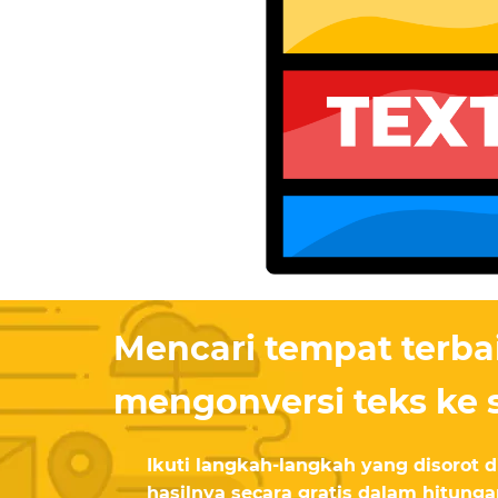
Mencari tempat terba
mengonversi teks ke 
Ikuti langkah-langkah yang disorot 
hasilnya secara gratis dalam hitunga