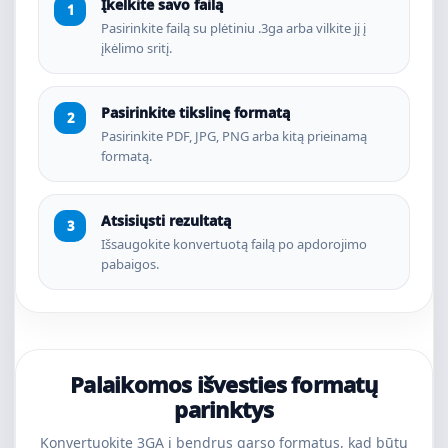
Įkelkite savo failą
Pasirinkite failą su plėtiniu .3ga arba vilkite jį į
įkėlimo sritį.
Pasirinkite tikslinę formatą
Pasirinkite PDF, JPG, PNG arba kitą prieinamą
formatą.
Atsisiųsti rezultatą
Išsaugokite konvertuotą failą po apdorojimo
pabaigos.
Palaikomos išvesties formatų
parinktys
Konvertuokite 3GA į bendrus garso formatus, kad būtų