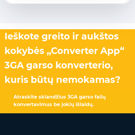
Ieškote greito ir aukštos
kokybės „Converter App“
3GA garso konverterio,
kuris būtų nemokamas?
Atraskite sklandžius 3GA garso failų
konvertavimus be jokių išlaidų.