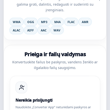
galima groti, dalintis, redaguoti ir suderinti su
įrenginiais.
WMA
OGG
MP3
M4A
FLAC
AMR
ALAC
AIFF
AAC
WAV
Prieiga ir failų valdymas
Konvertuokite failus be paskyros, vandens ženklo ar
ilgalaikio failų saugojimo.
Nereikia prisijungti
Naudokite „Converter App“ neturėdami paskyros ar