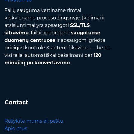
Failų saugumą vertiname rimtai
kiekviename proceso žingsnyje. Įkėlimai ir
atsisiuntimai yra apsaugoti
SSL/TLS
šifravimu
, failai apdorojami
saugotuose
duomenų centruose
ir apsaugomi griežta
prieigos kontrole & autentifikavimu — be to,
visi failai automatiškai pašalinami per
120
minučių po konvertavimo
.
Contact
Rašykite mums el. paštu
Apie mus