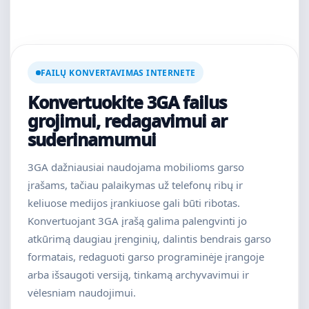
FAILŲ KONVERTAVIMAS INTERNETE
Konvertuokite 3GA failus
grojimui, redagavimui ar
suderinamumui
3GA dažniausiai naudojama mobilioms garso
įrašams, tačiau palaikymas už telefonų ribų ir
keliuose medijos įrankiuose gali būti ribotas.
Konvertuojant 3GA įrašą galima palengvinti jo
atkūrimą daugiau įrenginių, dalintis bendrais garso
formatais, redaguoti garso programinėje įrangoje
arba išsaugoti versiją, tinkamą archyvavimui ir
vėlesniam naudojimui.