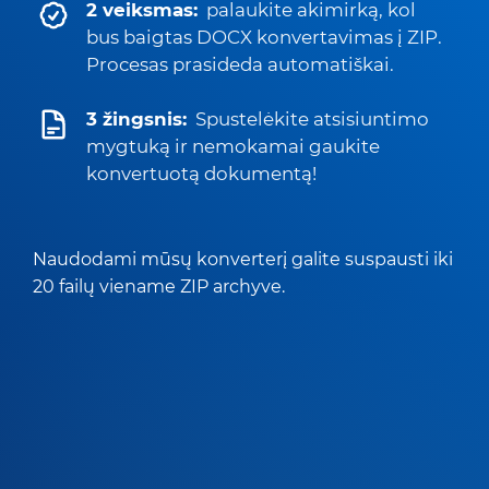
2 veiksmas:
palaukite akimirką, kol
bus baigtas DOCX konvertavimas į ZIP.
Procesas prasideda automatiškai.
3 žingsnis:
Spustelėkite atsisiuntimo
mygtuką ir nemokamai gaukite
konvertuotą dokumentą!
Naudodami mūsų konverterį galite suspausti iki
20 failų viename ZIP archyve.