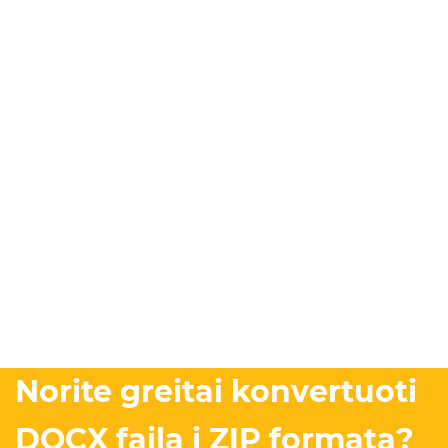
Norite greitai konvertuoti
DOCX failą į ZIP formatą?