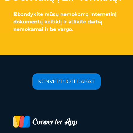
Išbandykite mūsų nemokamą internetinį
dokumentų keitiklį ir atlikite darbą
nemokamai ir be vargo.
KONVERTUOTI DABAR