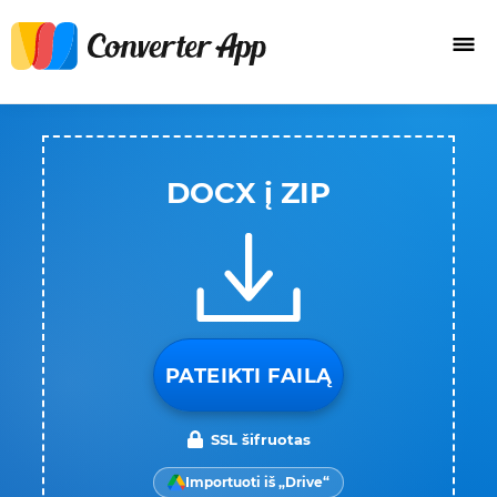
DOCX į ZIP
PATEIKTI FAILĄ
SSL šifruotas
Importuoti iš „Drive“