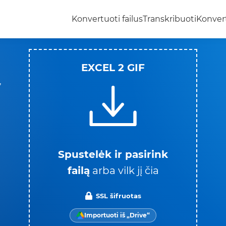
Konvertuoti failus
Transkribuoti
Konvert
EXCEL 2 GIF
,
Spustelėk ir pasirink
failą
arba vilk jį čia
SSL šifruotas
Importuoti iš „Drive“