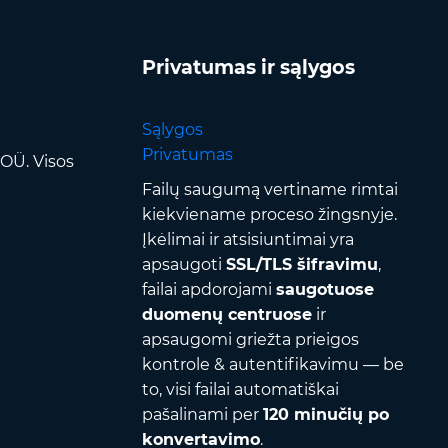
Privatumas ir sąlygos
Sąlygos
Privatumas
OÜ. Visos
Failų saugumą vertiname rimtai
kiekviename proceso žingsnyje.
Įkėlimai ir atsisiuntimai yra
apsaugoti
SSL/TLS šifravimu
,
failai apdorojami
saugotuose
duomenų centruose
ir
apsaugomi griežta prieigos
kontrole & autentifikavimu — be
to, visi failai automatiškai
pašalinami per
120 minučių po
konvertavimo
.