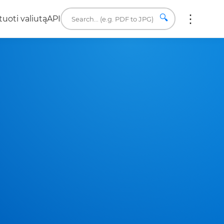
🔍
uoti valiutą
API