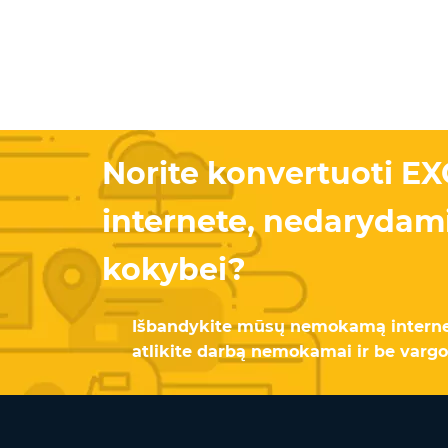
Norite konvertuoti EX
internete, nedarydami
kokybei?
Išbandykite mūsų nemokamą internetin
atlikite darbą nemokamai ir be vargo