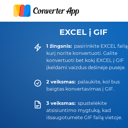
EXCEL į GIF
1 žingsnis:
pasirinkite EXCEL failą
kurį norite konvertuoti. Galite
konvertuoti bet kokį EXCEL į GIF
įkeldami vaizdus dešinėje pusėje.
2 veiksmas:
palaukite, kol bus
baigtas konvertavimas į GIF.
3 veiksmas:
spustelėkite
atsisiuntimo mygtuką, kad
išsaugotumėte GIF failą vietoje.