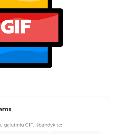
lams
su galutiniu GIF, išbandykite: