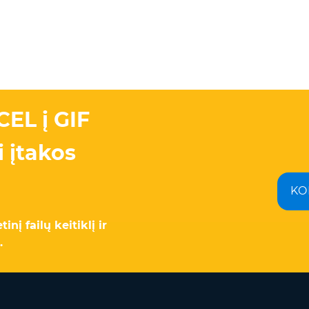
CEL į GIF
 įtakos
KO
į failų keitiklį ir
.