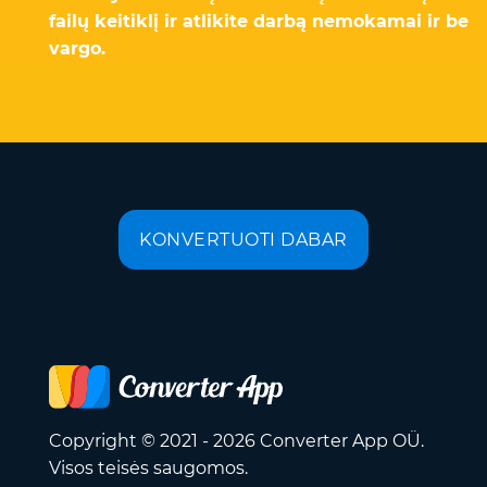
failų keitiklį ir atlikite darbą nemokamai ir be
vargo.
KONVERTUOTI DABAR
Copyright © 2021 - 2026 Converter App OÜ.
Visos teisės saugomos.