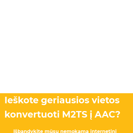
Ieškote geriausios vietos
konvertuoti M2TS į AAC?
Išbandykite mūsų nemokamą internetinį