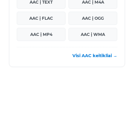
AAC į TEXT
AAC į M4A
AAC į FLAC
AAC į OGG
AAC į MP4
AAC į WMA
Visi AAC keitikliai →