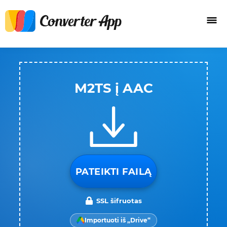
M2TS į AAC
PATEIKTI FAILĄ
SSL šifruotas
Importuoti iš „Drive“