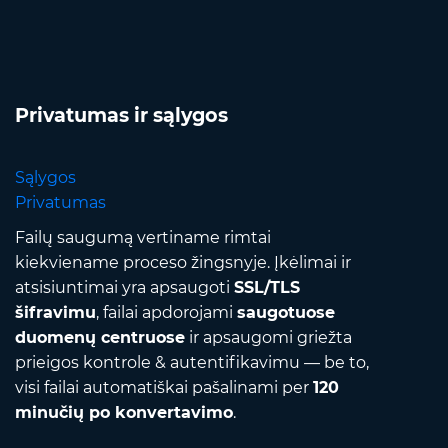
Privatumas ir sąlygos
Sąlygos
Privatumas
Failų saugumą vertiname rimtai
kiekviename proceso žingsnyje. Įkėlimai ir
atsisiuntimai yra apsaugoti
SSL/TLS
šifravimu
, failai apdorojami
saugotuose
duomenų centruose
ir apsaugomi griežta
prieigos kontrole & autentifikavimu — be to,
visi failai automatiškai pašalinami per
120
minučių po konvertavimo
.