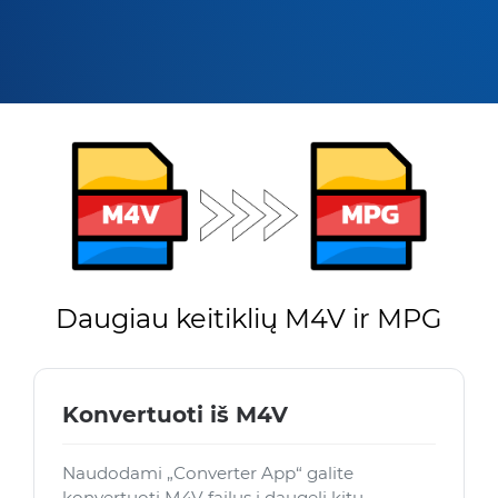
Daugiau keitiklių M4V ir MPG
Konvertuoti iš M4V
Naudodami „Converter App“ galite
konvertuoti M4V failus į daugelį kitų