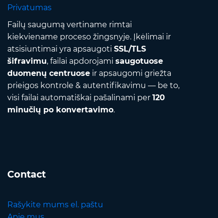
Privatumas
Failų saugumą vertiname rimtai
kiekviename proceso žingsnyje. Įkėlimai ir
atsisiuntimai yra apsaugoti
SSL/TLS
šifravimu
, failai apdorojami
saugotuose
duomenų centruose
ir apsaugomi griežta
prieigos kontrole & autentifikavimu — be to,
visi failai automatiškai pašalinami per
120
minučių po konvertavimo
.
Contact
Rašykite mums el. paštu
Apie mus