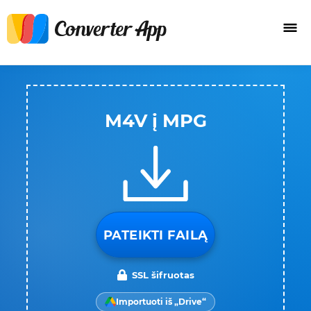
M4V į MPG
PATEIKTI FAILĄ
SSL šifruotas
Importuoti iš „Drive“