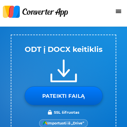
ODT į DOCX keitiklis
PATEIKTI FAILĄ
SSL šifruotas
Importuoti iš „Drive“