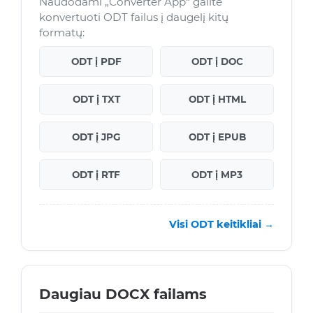
Naudodami „Converter App“ galite
konvertuoti ODT failus į daugelį kitų
formatų:
ODT į PDF
ODT į DOC
ODT į TXT
ODT į HTML
ODT į JPG
ODT į EPUB
ODT į RTF
ODT į MP3
Visi ODT keitikliai →
Daugiau DOCX failams