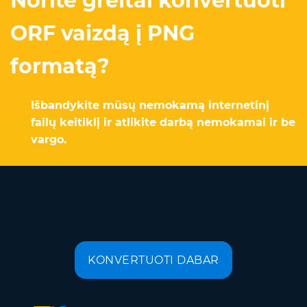
Norite greitai konvertuoti
ORF vaizdą į PNG
formatą?
Išbandykite mūsų nemokamą internetinį
failų keitiklį ir atlikite darbą nemokamai ir be
vargo.
KONVERTUOTI DABAR