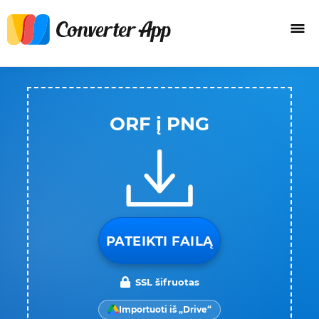
ORF į PNG
PATEIKTI FAILĄ
SSL šifruotas
Importuoti iš „Drive“