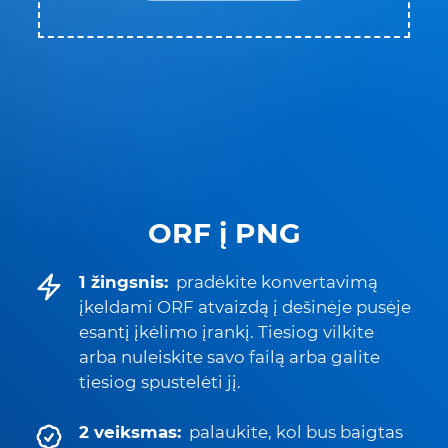
ORF į PNG
1 žingsnis:
pradėkite konvertavimą
įkeldami ORF atvaizdą į dešinėje pusėje
esantį įkėlimo įrankį. Tiesiog vilkite
arba nuleiskite savo failą arba galite
tiesiog spustelėti jį.
2 veiksmas:
palaukite, kol bus baigtas