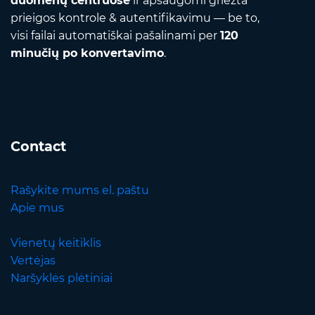
duomenų centruose
ir apsaugomi griežta
prieigos kontrole & autentifikavimu — be to,
visi failai automatiškai pašalinami per
120
minučių po konvertavimo
.
Contact
Rašykite mums el. paštu
Apie mus
Vienetų keitiklis
Vertėjas
Naršyklės plėtiniai