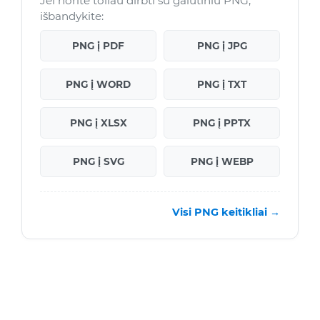
Jei norite toliau dirbti su galutiniu PNG,
išbandykite:
PNG į PDF
PNG į JPG
PNG į WORD
PNG į TXT
PNG į XLSX
PNG į PPTX
PNG į SVG
PNG į WEBP
Visi PNG keitikliai →