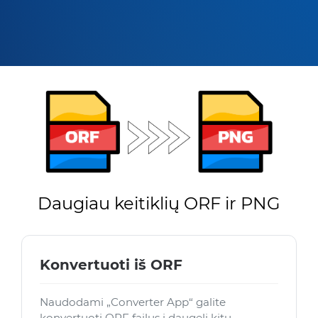
Daugiau keitiklių ORF ir PNG
Konvertuoti iš ORF
Naudodami „Converter App“ galite
konvertuoti ORF failus į daugelį kitų