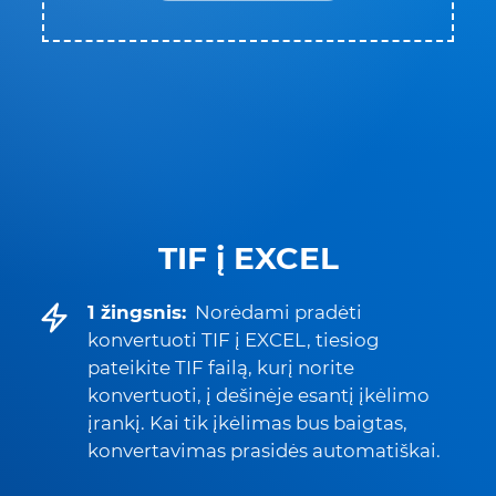
TIF į EXCEL
1 žingsnis:
Norėdami pradėti
konvertuoti TIF į EXCEL, tiesiog
pateikite TIF failą, kurį norite
konvertuoti, į dešinėje esantį įkėlimo
įrankį. Kai tik įkėlimas bus baigtas,
konvertavimas prasidės automatiškai.