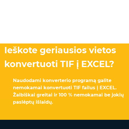
Ieškote geriausios vietos
konvertuoti TIF į EXCEL?
Naudodami konverterio programą galite
nemokamai konvertuoti TIF failus į EXCEL.
Žaibiškai greitai ir 100 % nemokamai be jokių
paslėptų išlaidų.