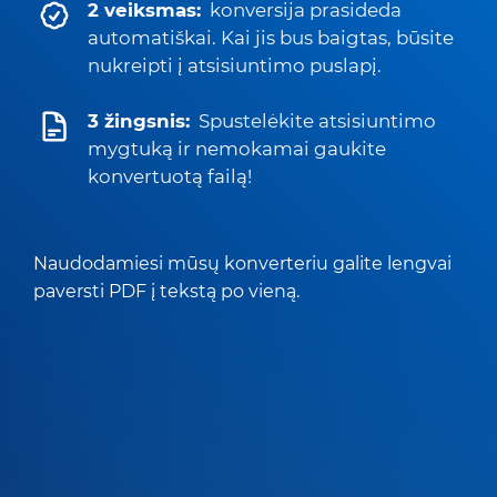
2 veiksmas:
konversija prasideda
automatiškai. Kai jis bus baigtas, būsite
nukreipti į atsisiuntimo puslapį.
3 žingsnis:
Spustelėkite atsisiuntimo
mygtuką ir nemokamai gaukite
konvertuotą failą!
Naudodamiesi mūsų konverteriu galite lengvai
paversti PDF į tekstą po vieną.