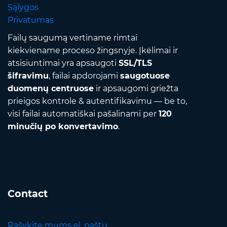
Sąlygos
Privatumas
Failų saugumą vertiname rimtai
kiekviename proceso žingsnyje. Įkėlimai ir
atsisiuntimai yra apsaugoti
SSL/TLS
šifravimu
, failai apdorojami
saugotuose
duomenų centruose
ir apsaugomi griežta
prieigos kontrole & autentifikavimu — be to,
visi failai automatiškai pašalinami per
120
minučių po konvertavimo
.
Contact
Rašykite mums el. paštu