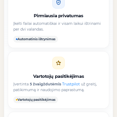
Pirmiausia privatumas
Įkelti failai automatiškai ir visam laikui ištrinami
per dvi valandas.
Automatinis ištrynimas
Vartotojų pasitikėjimas
Įvertinta
5 žvaigždutėmis
Trustpilot
už greitį,
patikimumą ir naudojimo paprastumą.
Vartotojų pasitikėjimas