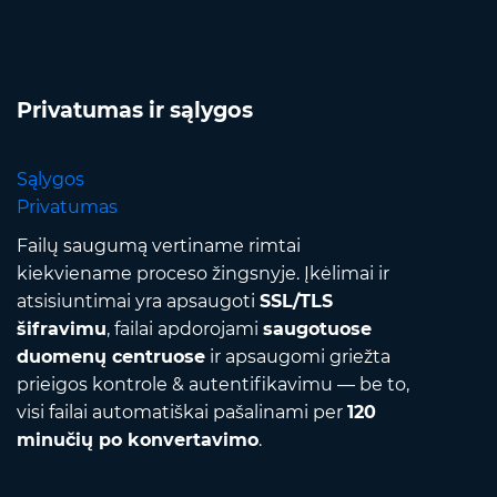
Privatumas ir sąlygos
Sąlygos
Privatumas
Failų saugumą vertiname rimtai
kiekviename proceso žingsnyje. Įkėlimai ir
atsisiuntimai yra apsaugoti
SSL/TLS
šifravimu
, failai apdorojami
saugotuose
duomenų centruose
ir apsaugomi griežta
prieigos kontrole & autentifikavimu — be to,
visi failai automatiškai pašalinami per
120
minučių po konvertavimo
.