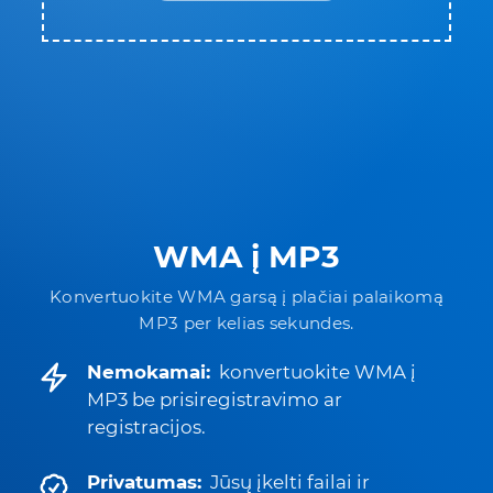
WMA į MP3
Konvertuokite WMA garsą į plačiai palaikomą
MP3 per kelias sekundes.
Nemokamai:
konvertuokite WMA į
MP3 be prisiregistravimo ar
registracijos.
Privatumas:
Jūsų įkelti failai ir