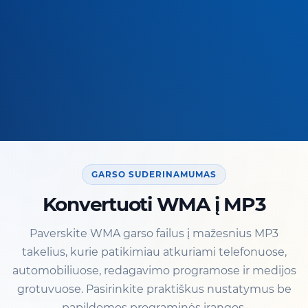
GARSO SUDERINAMUMAS
Konvertuoti WMA į MP3
Paverskite WMA garso failus į mažesnius MP3
takelius, kurie patikimiau atkuriami telefonuose,
automobiliuose, redagavimo programose ir medijos
grotuvuose. Pasirinkite praktiškus nustatymus be
papildomos programinės įrangos.