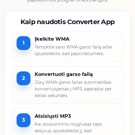
Kaip naudotis Converter App
Įkelkite WMA
1
Tempkite savo WMA garso failą arba
spustelėkite, kad pasirinktumėte.
Konvertuoti garso failą
2
Jūsų WMA garso failas automatiškai
konvertuojamas į MP3, paprastai per
kelias sekundes.
Atsisiųsti MP3
3
Kai atsisiuntimo mygtukas taps
aktyvus, spustelėkite jį, kad