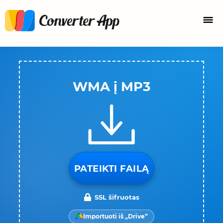
WMA į MP3
PATEIKTI FAILĄ
SSL šifruotas
Importuoti iš „Drive“