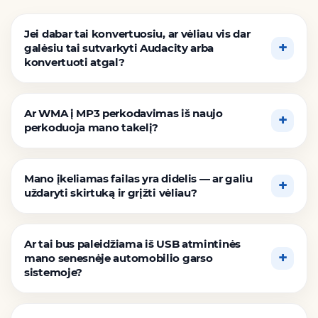
Jei dabar tai konvertuosiu, ar vėliau vis dar
galėsiu tai sutvarkyti Audacity arba
konvertuoti atgal?
Ar WMA į MP3 perkodavimas iš naujo
perkoduoja mano takelį?
Mano įkeliamas failas yra didelis — ar galiu
uždaryti skirtuką ir grįžti vėliau?
Ar tai bus paleidžiama iš USB atmintinės
mano senesnėje automobilio garso
sistemoje?