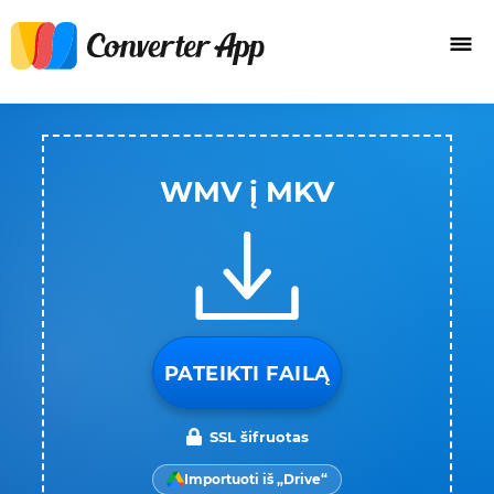
WMV į MKV
PATEIKTI FAILĄ
SSL šifruotas
Importuoti iš „Drive“