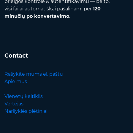
prieigos kontrole & autentifikavimu — be to,
visi failai automatiškai pašalinami per
120
minučių po konvertavimo
.
Contact
Rašykite mums el. paštu
Apie mus
Vienetų keitiklis
Vertėjas
Naršyklės plėtiniai