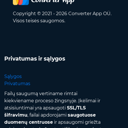
Copyright © 2021 - 2026 Converter App OÜ.
Visos teisės saugomos.
Privatumas ir sąlygos
Sąlygos
Privatumas
Failų saugumą vertiname rimtai
kiekviename proceso žingsnyje. Įkėlimai ir
atsisiuntimai yra apsaugoti
SSL/TLS
šifravimu
, failai apdorojami
saugotuose
duomenų centruose
ir apsaugomi griežta