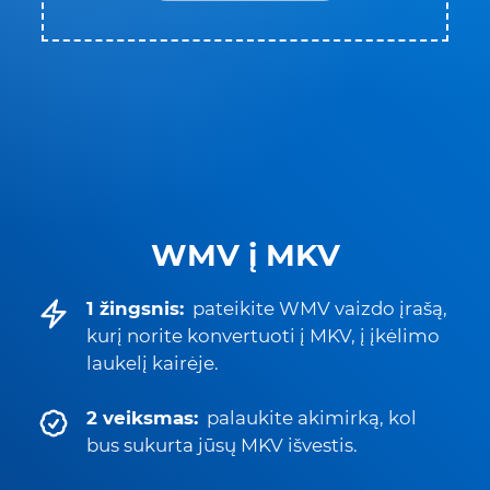
WMV į MKV
1 žingsnis:
pateikite WMV vaizdo įrašą,
kurį norite konvertuoti į MKV, į įkėlimo
laukelį kairėje.
2 veiksmas:
palaukite akimirką, kol
bus sukurta jūsų MKV išvestis.