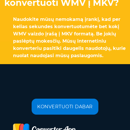
konvertuoti WMV į MKV?
Naudokite mūsų nemokamą įrankį, kad per
kelias sekundes konvertuotumėte bet kokį
WMV vaizdo įrašą į MKV formatą. Be jokių
paslėptų mokesčių. Mūsų internetiniu
konverteriu pasitiki daugelis naudotojų, kurie
nuolat naudojasi mūsų paslaugomis.
KONVERTUOTI DABAR