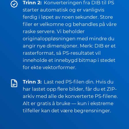
Trinn 2:
Konverteringen fra DIB til PS
starter automatisk og er vanligvis
ferdig i løpet av noen sekunder. Store
filer er velkomne og behandles på våre
raske servere. Vi beholder
originaloppløsningen med mindre du
angir nye dimensjoner. Merk: DIB er et
rasterformat, så PS-resultatet vil
inneholde et innebygd bitmap i stedet
for ekte vektorformer.
Trinn 3:
Last ned PS-filen din. Hvis du
har lastet opp flere bilder, får du et ZIP-
arkiv med alle de konverterte PS-filene.
Alt er gratis å bruke — kun i ekstreme
tilfeller kan det være begrensninger.