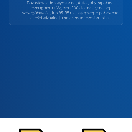
Pozostaw jeden wymiar na „Auto”, aby zapobiec
rozciągnięciu. Wybierz 100 dla maksymalnej
szczegółowości, lub 85–95 dla najlepszego połączenia
jakości wizualnej i mniejszego rozmiaru pliku.