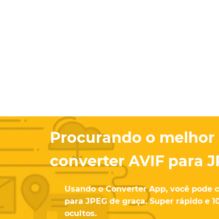
Procurando o melhor 
converter AVIF para 
Usando o Converter App, você pode c
para JPEG de graça. Super rápido e 1
ocultos.