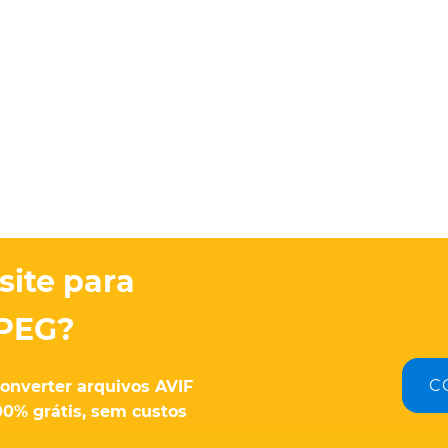
site para
JPEG?
C
onverter arquivos AVIF
00% grátis, sem custos