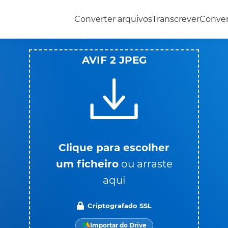
Converter arquivos
Transcrever
Conve
AVIF 2 JPEG
Clique para escolher
um ficheiro
ou arraste
aqui
Criptografado SSL
Importar do Drive