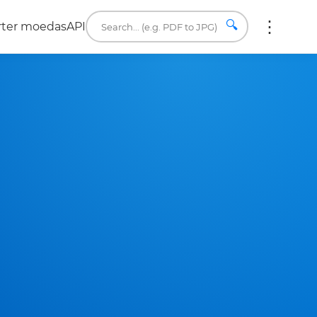
🔍
rter moedas
API