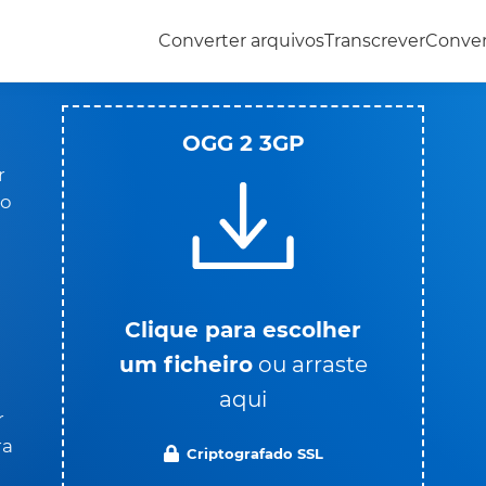
Converter arquivos
Transcrever
Conve
OGG 2 3GP
r
io
Clique para escolher
um ficheiro
ou arraste
aqui
r
ra
Criptografado SSL