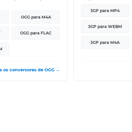
3GP para MP4
V
OGG para M4A
3GP para WEBM
T
OGG para FLAC
3GP para M4A
M
s os conversores de OGG →