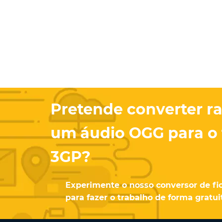
Pretende converter r
um áudio OGG para o
3GP?
Experimente o nosso conversor de fic
para fazer o trabalho de forma gratu