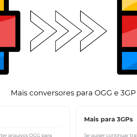
Mais conversores para OGG e 3GP
Mais para 3GPs
ter arquivos OGG para
Se quiser continuar tr