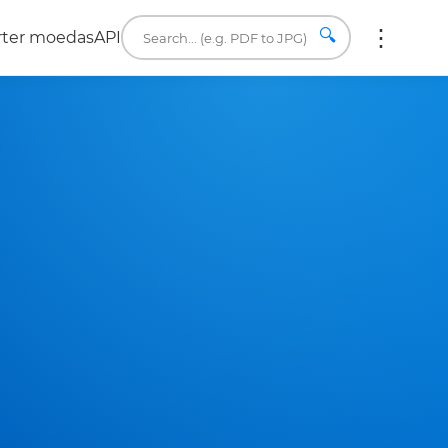
🔍
rter moedas
API