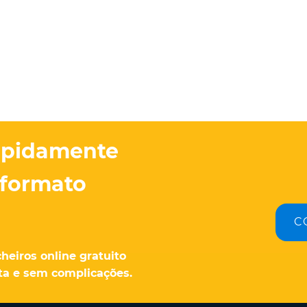
apidamente
 formato
C
heiros online gratuito
ita e sem complicações.