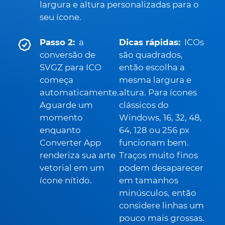
largura e altura personalizadas para o
seu ícone.
Passo 2:
a
Dicas rápidas:
ICOs
conversão de
são quadrados,
SVGZ para ICO
então escolha a
começa
mesma largura e
automaticamente.
altura. Para ícones
Aguarde um
clássicos do
momento
Windows, 16, 32, 48,
enquanto
64, 128 ou 256 px
Converter App
funcionam bem.
renderiza sua arte
Traços muito finos
vetorial em um
podem desaparecer
ícone nítido.
em tamanhos
minúsculos, então
considere linhas um
pouco mais grossas.