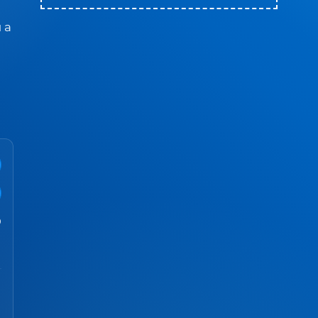
u a
0