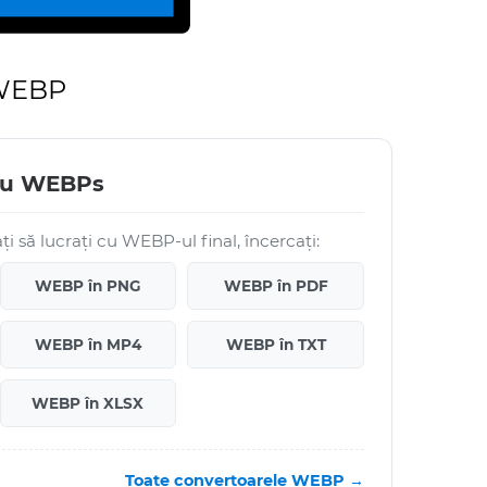
 WEBP
ru WEBPs
i să lucrați cu WEBP-ul final, încercați:
WEBP în PNG
WEBP în PDF
WEBP în MP4
WEBP în TXT
WEBP în XLSX
Toate convertoarele WEBP →