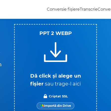
Conversie fișiere
Transcrie
Conver
PPT 2 WEBP
e
ă
Dă click și alege un
fișier
sau trage-l aici
Criptat SSL
Importă din Drive