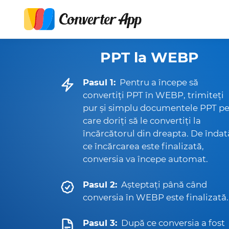
PPT la WEBP
Pasul 1:
Pentru a începe să
convertiți PPT în WEBP, trimiteți
pur și simplu documentele PPT p
care doriți să le convertiți la
încărcătorul din dreapta. De îndat
ce încărcarea este finalizată,
conversia va începe automat.
Pasul 2:
Așteptați până când
conversia în WEBP este finalizată.
Pasul 3:
După ce conversia a fost