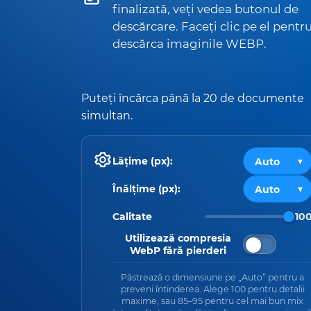
finalizată, veți vedea butonul de
descărcare. Faceți clic pe el pentr
descărca imaginile WEBP.
Puteți încărca până la 20 de documente
simultan.
Lățime (px):
Înălțime (px):
Calitate
10
Utilizează compresia
WebP fără pierderi
Păstrează o dimensiune pe „Auto” pentru a
preveni întinderea. Alege 100 pentru detalii
maxime, sau 85–95 pentru cel mai bun mix