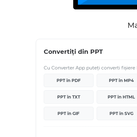
Ma
Convertiți din PPT
Cu Converter App puteți converti fișiere
PPT în PDF
PPT în MP4
PPT în TXT
PPT în HTML
PPT în GIF
PPT în SVG