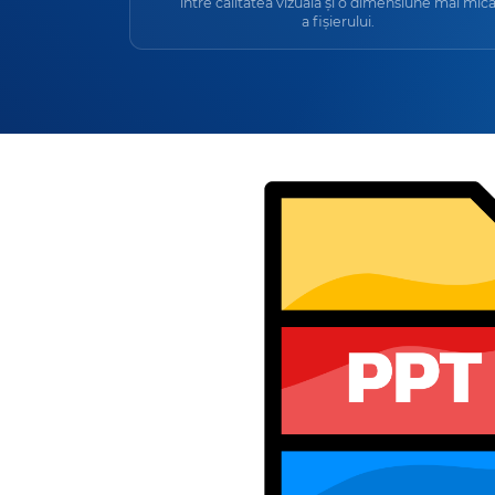
între calitatea vizuală și o dimensiune mai mic
a fișierului.