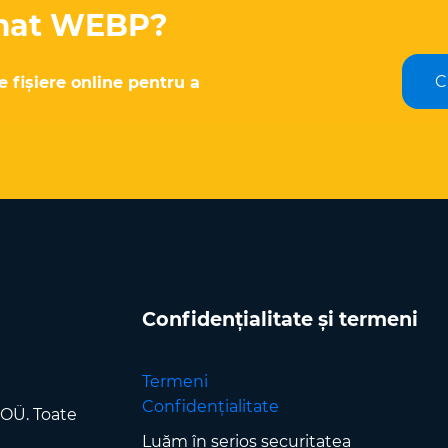
rmat WEBP?
C
e fișiere online pentru a
Confidențialitate și termeni
Termeni
Confidențialitate
 OÜ. Toate
Luăm în serios securitatea