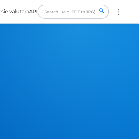
🔍
sie valutară
API