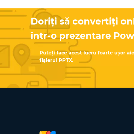
Doriți să convertiți o
într-o prezentare Po
Puteți face acest lucru foarte ușor aic
fișierul PPTX.