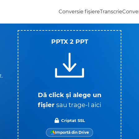
Conversie fișiere
Transcrie
Conver
PPTX 2 PPT
t.
Dă click și alege un
fișier
sau trage-l aici
Criptat SSL
Importă din Drive