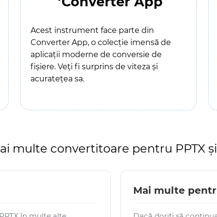
Converter App
Acest instrument face parte din
Converter App, o colecție imensă de
aplicații moderne de conversie de
fișiere. Veți fi surprins de viteza și
acuratețea sa.
ai multe convertitoare pentru PPTX ș
Mai multe pent
 PPTX în multe alte
Dacă doriți să continuaț