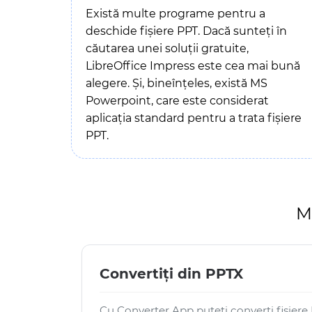
Există multe programe pentru a
deschide fișiere PPT. Dacă sunteți în
căutarea unei soluții gratuite,
LibreOffice Impress este cea mai bună
alegere. Și, bineînțeles, există MS
Powerpoint, care este considerat
aplicația standard pentru a trata fișiere
PPT.
M
Convertiți din PPTX
Cu Converter App puteți converti fișiere