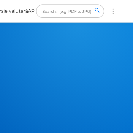
🔍
sie valutară
API