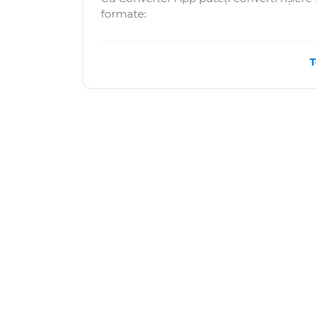
formate:
T