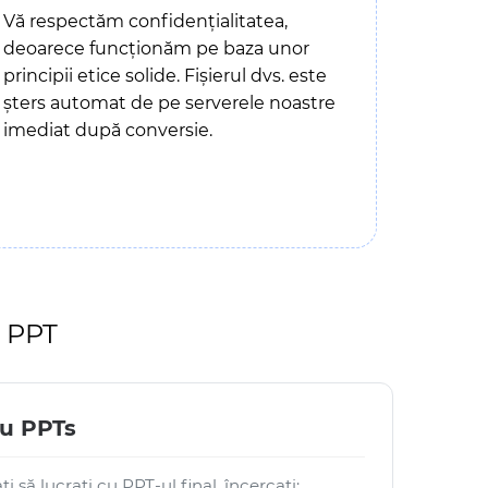
Vă respectăm confidențialitatea,
deoarece funcționăm pe baza unor
principii etice solide. Fișierul dvs. este
șters automat de pe serverele noastre
imediat după conversie.
i PPT
ru PPTs
i să lucrați cu PPT-ul final, încercați: