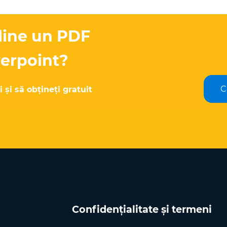
nline un PDF
werpoint?
C
i și să obțineți gratuit
Confidențialitate și termeni