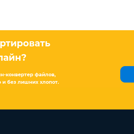
ертировать
лайн?
н-конвертер файлов,
 и без лишних хлопот.