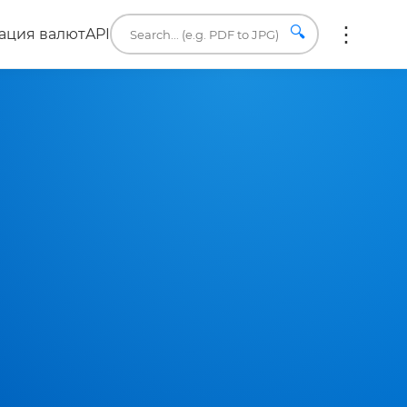
🔍
ация валют
API