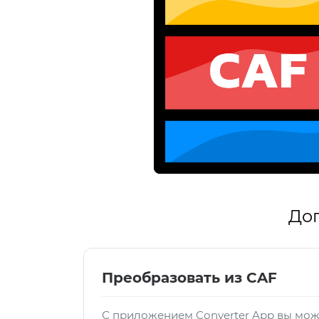
Доп
Преобразовать из CAF
С приложением Converter App вы мож