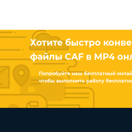
Хотите быстро конв
файлы CAF в MP4 он
Попробуйте наш бесплатный онлай
чтобы выполнить работу бесплатно