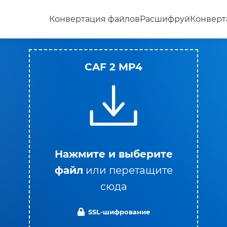
Конвертация файлов
Расшифруй
Конверт
CAF 2 MP4
Нажмите и выберите
файл
или перетащите
сюда
SSL-шифрование