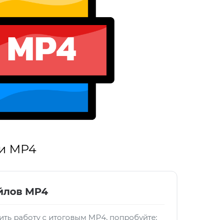
 и MP4
йлов MP4
ть работу с итоговым MP4, попробуйте: