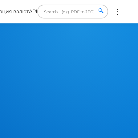
🔍
ация валют
API