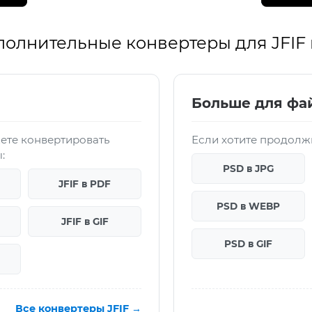
полнительные конвертеры для JFIF
Больше для фа
ете конвертировать
Если хотите продолжи
:
PSD в JPG
JFIF в PDF
PSD в WEBP
JFIF в GIF
PSD в GIF
Все конвертеры JFIF →