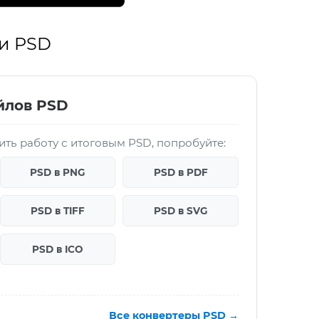
 и PSD
йлов PSD
ть работу с итоговым PSD, попробуйте:
PSD в PNG
PSD в PDF
PSD в TIFF
PSD в SVG
PSD в ICO
Все конвертеры PSD →