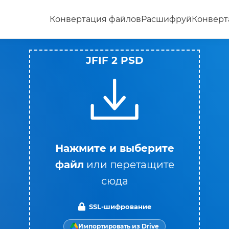
Конвертация файлов
Расшифруй
Конверт
JFIF 2 PSD
Нажмите и выберите
файл
или перетащите
сюда
SSL-шифрование
Импортировать из Drive