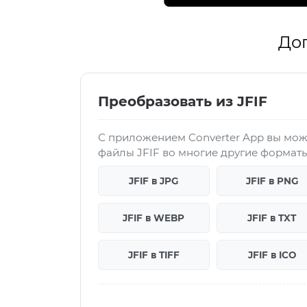
До
Преобразовать из JFIF
С приложением Converter App вы мож
файлы JFIF во многие другие форматы
JFIF в JPG
JFIF в PNG
JFIF в WEBP
JFIF в TXT
JFIF в TIFF
JFIF в ICO