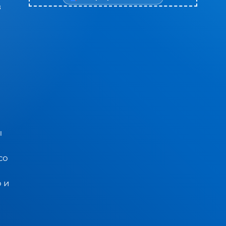
в
ы
со
 и