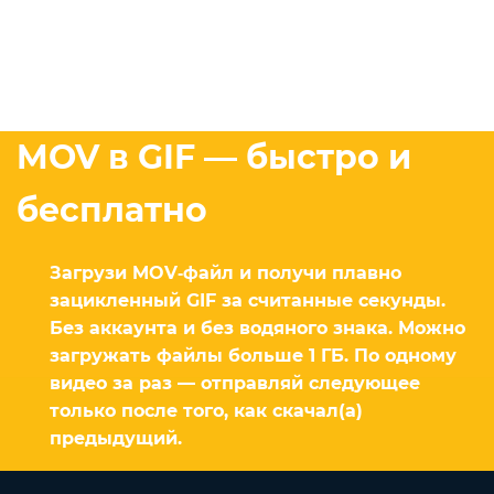
MOV в GIF — быстро и
бесплатно
Загрузи MOV‑файл и получи плавно
зацикленный GIF за считанные секунды.
Без аккаунта и без водяного знака. Можно
загружать файлы больше 1 ГБ. По одному
видео за раз — отправляй следующее
только после того, как скачал(а)
предыдущий.