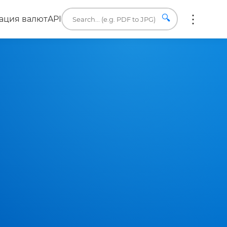
🔍
ация валют
API