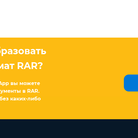
бразовать
мат RAR?
App вы можете
ументы в RAR.
без каких-либо