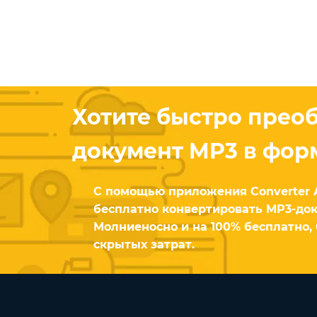
Хотите быстро прео
документ MP3 в фор
С помощью приложения Converter 
бесплатно конвертировать MP3-док
Молниеносно и на 100% бесплатно, 
скрытых затрат.