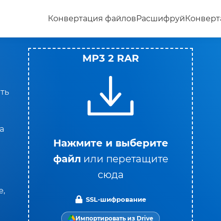
Конвертация файлов
Расшифруй
Конверт
MP3 2 RAR
ть
а
Нажмите и выберите
файл
или перетащите
сюда
е,
SSL-шифрование
Импортировать из Drive