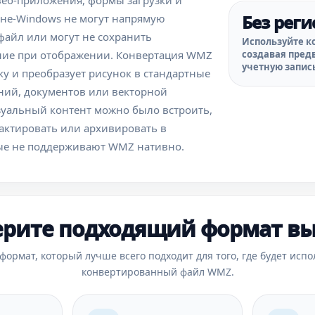
веб-приложения, формы загрузки и
Без рег
не-Windows не могут напрямую
файл или могут не сохранить
Используйте к
создавая пред
ние при отображении. Конвертация WMZ
учетную запис
у и преобразует рисунок в стандартные
ий, документов или векторной
зуальный контент можно было встроить,
дактировать или архивировать в
ые не поддерживают WMZ нативно.
рите подходящий формат в
формат, который лучше всего подходит для того, где будет испо
конвертированный файл WMZ.