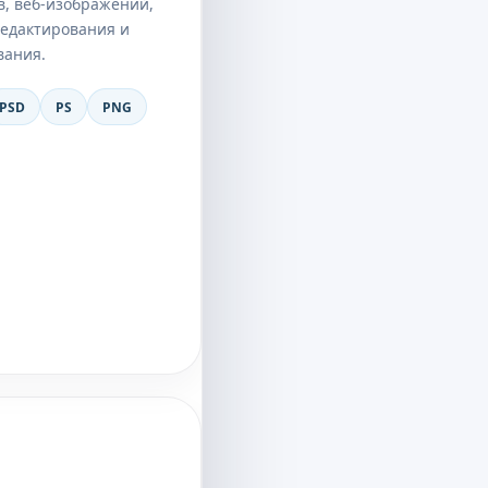
в, веб-изображений,
редактирования и
вания.
PSD
PS
PNG