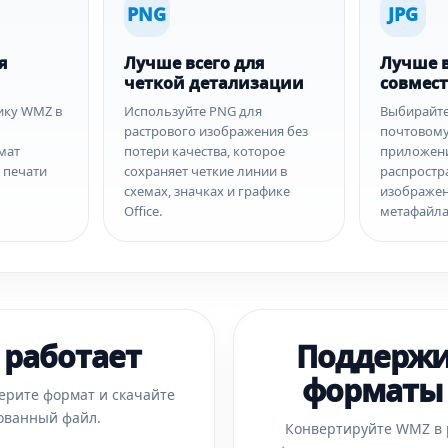
PNG
JPG
я
Лучше всего для
Лучше в
четкой детализации
совмес
ику WMZ в
Используйте PNG для
Выбирайте 
растрового изображения без
почтовому
мат
потери качества, которое
приложен
, печати
сохраняет четкие линии в
распростр
схемах, значках и графике
изображен
Office.
метафайл
 работает
Поддерж
форматы
ерите формат и скачайте
ованный файл.
Конвертируйте WMZ в