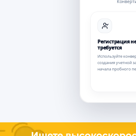
Конверти
Регистрация н
требуется
Используйте конвер
создания учетной з
начала пробного п
Ищете высокоскоро