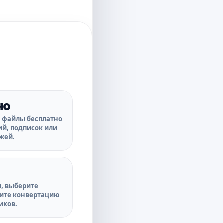
но
 файлы бесплатно
ий, подписок или
жей.
л, выберите
ите конвертацию
иков.