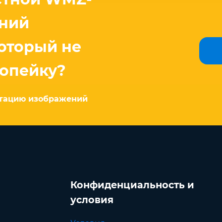
ений
который не
копейку?
ртацию изображений
Конфиденциальность и
условия