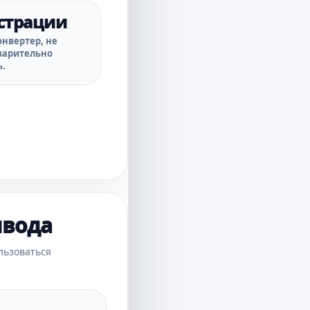
истрации
онвертер, не
варительно
ь.
ывода
льзоваться