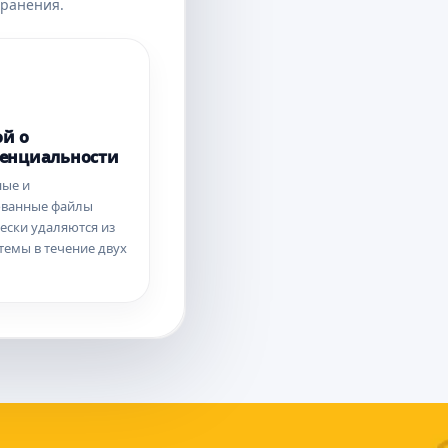
хранения.
ой о
енциальности
ные и
ованные файлы
ески удаляются из
темы в течение двух