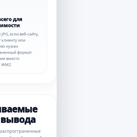
сего для
тимости
JPG, если веб-сайту,
 клиенту или
ию нужен
аненный формат
ия вместо
а WMZ.
иваемые
 вывода
 распространенные