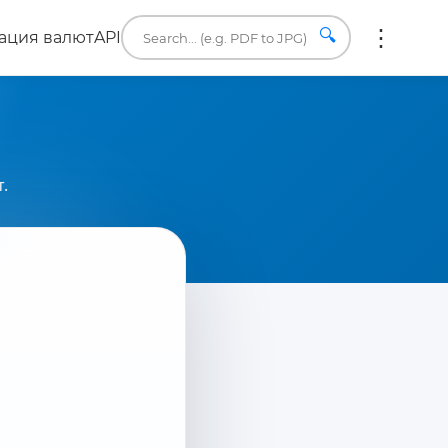
🔍
ация валют
API
.