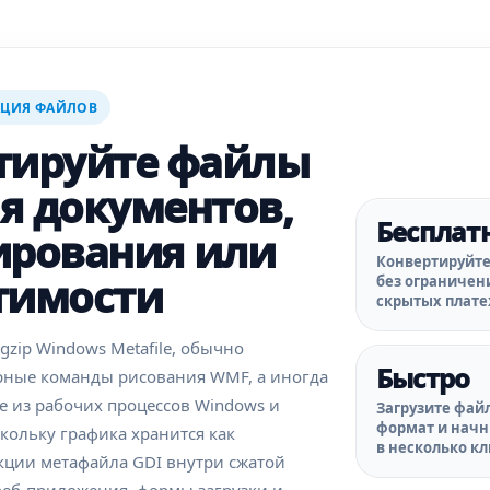
АЦИЯ ФАЙЛОВ
тируйте файлы
я документов,
Бесплат
ирования или
Конвертируйте
тимости
без ограничен
скрытых плате
zip Windows Metafile, обычно
Быстро
ные команды рисования WMF, а иногда
е из рабочих процессов Windows и
Загрузите фай
формат и начн
оскольку графика хранится как
в несколько кл
кции метафайла GDI внутри сжатой