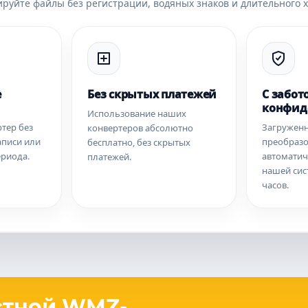
руйте файлы без регистрации, водяных знаков и длительного 
е
Без скрытых платежей
С забот
конфид
Использование наших
тер без
Загружен
конвертеров абсолютно
аписи или
преобраз
бесплатно, без скрытых
ериода.
автоматич
платежей.
нашей сис
часов.
стной WMZ-