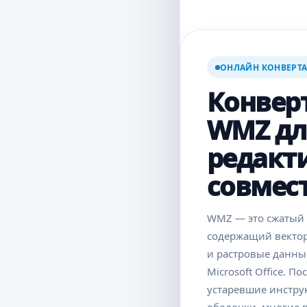
ОНЛАЙН КОНВЕРТ
Конвер
WMZ дл
редакт
совмес
WMZ — это сжатый g
содержащий вектор
и растровые данны
Microsoft Office. П
устаревшие инстру