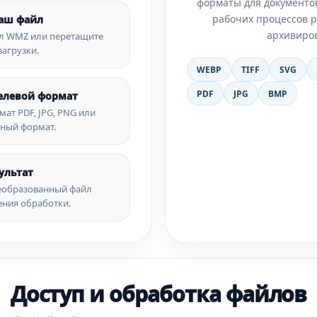
форматы для документо
рабочих процессов 
ваш файл
архивиро
л WMZ или перетащите
загрузки.
WEBP
TIFF
SVG
PDF
JPG
BMP
елевой формат
ат PDF, JPG, PNG или
пный формат.
ультат
еобразованный файл
ения обработки.
Доступ и обработка файлов