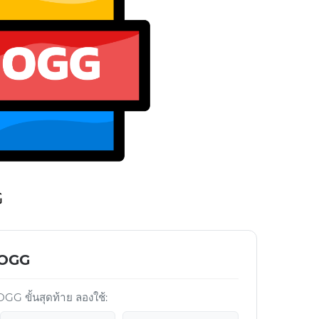
G
์ OGG
G ขั้นสุดท้าย ลองใช้: