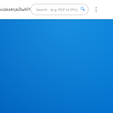
🔍
ง
แปลงสกุลเงิน
API