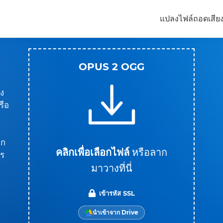
แปลงไฟล์
ถอดเสีย
OPUS 2 OGG
ง
รือ
าก
คลิกเพื่อเลือกไฟล์
หรือลาก
าร
มาวางที่นี่
บ
เข้ารหัส SSL
นำเข้าจาก Drive