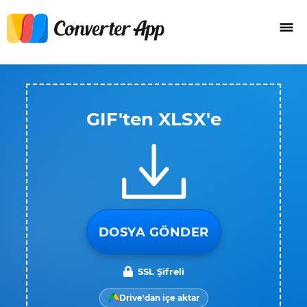
GIF'ten XLSX'e
DOSYA GÖNDER
SSL Şifreli
Drive'dan içe aktar