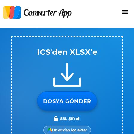
ICS'den XLSX'e
DOSYA GÖNDER
SSL Şifreli
Drive'dan içe aktar