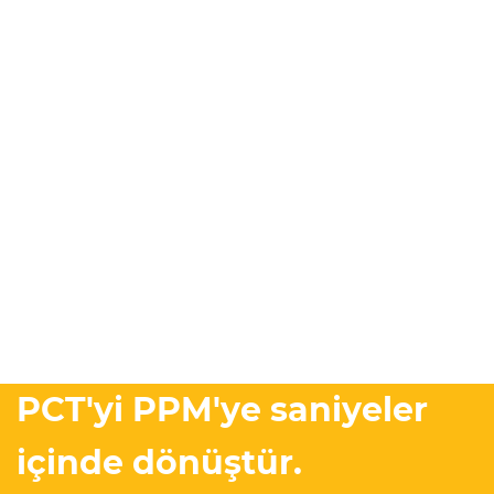
PCT'yi PPM'ye saniyeler
içinde dönüştür.