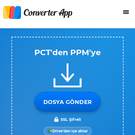
PCT'den PPM'ye
DOSYA GÖNDER
SSL Şifreli
Drive'dan içe aktar